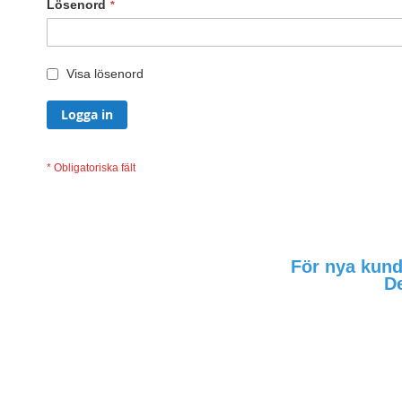
Lösenord
Visa lösenord
Logga in
För nya kunde
De